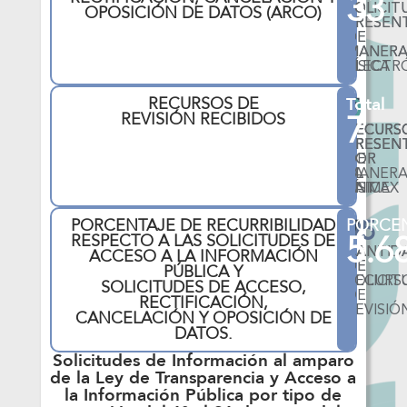
33
OPOSICIÓN DE DATOS (ARCO)
SOLICIT
SOLICIT
PRESEN
PRESEN
DE
DE
MANER
MANER
ELECTR
FÍSICA
0
7
0
RECURSOS DE
Total
7
REVISIÓN RECIBIDOS
RECURS
RECURS
RECURS
PRESEN
PRESEN
PRESEN
POR
POR
DE
LA
EL
MANER
PNT
SAIMEX
FÍSICA
95
7
PORCENTAJE DE RECURRIBILIDAD
PORCE
5.6
RESPECTO A LAS SOLICITUDES DE
ACCESO A LA INFORMACIÓN
CANTID
CANTID
DE
DE
PÚBLICA Y
SOLICIT
RECURS
SOLICITUDES DE ACCESO,
DE
RECTIFICACIÓN,
REVISIÓ
CANCELACIÓN Y OPOSICIÓN DE
DATOS.
Solicitudes de Información al amparo
de la Ley de Transparencia y Acceso a
la Información Pública por tipo de