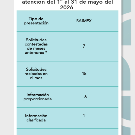
atención del 1º al 31 de mayo del
2026.
Tipo de
SAIMEX
presentación
Solicitudes
contestadas
7
de meses
anteriores *
Solicitudes
recibidas en
15
el mes
Información
6
proporcionada
Información
1
clasificada