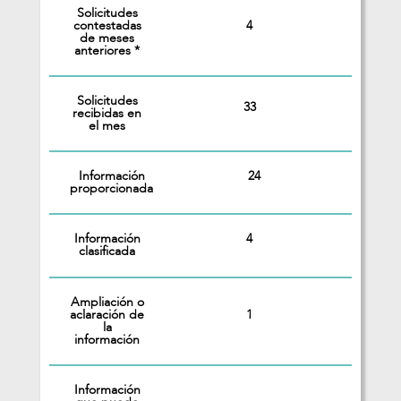
Solicitudes
4
contestadas
de meses
anteriores *
Solicitudes
33
recibidas en
el mes
Información
24
proporcionada
Información
4
clasificada
Ampliación o
1
aclaración de
la
información
Información